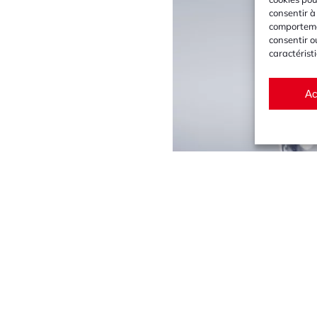
consentir à
comportemen
consentir o
caractérist
Ac
re
eaux usées en fonte ou PVC