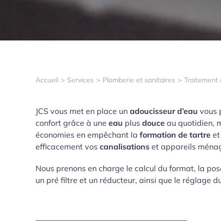
Accueil
Services
Plomberie et sanitaires
Traitement 
JCS vous met en place un
adoucisseur d’eau
vous 
confort grâce à une
eau
plus
douce
au quotidien, 
économies en empêchant la
formation de tartre
et
efficacement vos
canalisations
et appareils ménag
Nous prenons en charge le calcul du format, la po
un pré filtre et un réducteur, ainsi que le réglage d