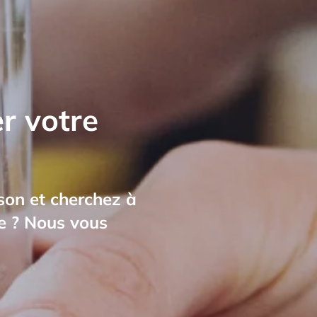
er votre
son et cherchez à
tre ? Nous vous